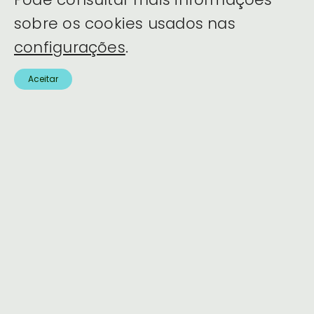
sobre os cookies usados nas
configurações
.
Onde Estacionar
Aceitar
Documentação
Política de Privacidade
Política de Cookies
Acessibilidade
Amadora Mobility © 2026 - Todos os
direitos reservados