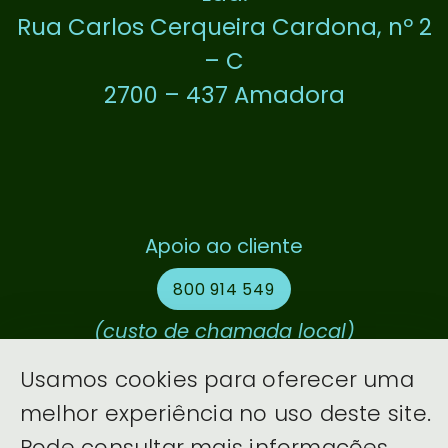
Rua Carlos Cerqueira Cardona, nº 2
– C
2700 – 437 Amadora
Facebook
Instagram
Linked in
Apoio ao cliente
800 914 549
(custo de chamada local)
Mais contactos
Usamos cookies para oferecer uma
melhor experiência no uso deste site.
Dísticos
Pode consultar mais informações